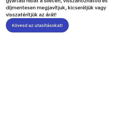
gyártási hibát a sílécen, visszahozhatod és
díjmentesen megjavítjuk, kicseréljük vagy
visszatérítjük az árát!
Kövesd az utasításokat!