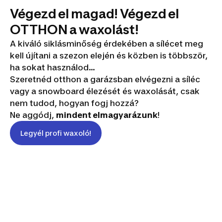
Végezd el magad! Végezd el
OTTHON a waxolást!
A kiváló siklásminőség érdekében a sílécet meg
kell újítani a szezon elején és közben is többször,
ha sokat használod...
Szeretnéd otthon a garázsban elvégezni a síléc
vagy a snowboard élezését és waxolását, csak
nem tudod, hogyan fogj hozzá?
Ne aggódj,
mindent elmagyarázunk
!
Legyél profi waxoló!