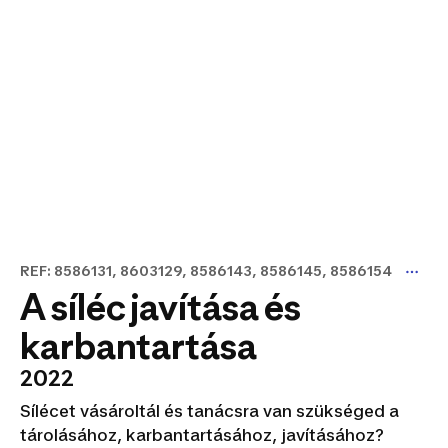
REF: 8586131, 8603129, 8586143, 8586145, 8586154
A síléc javítása és
karbantartása
2022
Sílécet vásároltál és tanácsra van szükséged a
tárolásához, karbantartásához, javításához?