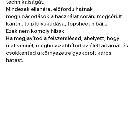
technikaiságát.
Mindezek ellenére, előfordulhatnak
meghibásodások a használat során: megsérült
kantni, talp kilyukadása, topsheet hibái,...
Ezek nem komoly hibák!
Ha megjavítod a felszerelésed, ahelyett, hogy
újat vennél, meghosszabbítod az élettartamát és
csökkented a környezetre gyakorolt káros
hatást.