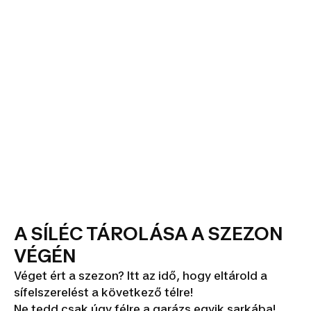
A SÍLÉC TÁROLÁSA A SZEZON
VÉGÉN
Véget ért a szezon? Itt az idő, hogy eltárold a
sífelszerelést a következő télre!
Ne tedd csak úgy félre a garázs egyik sarkába!