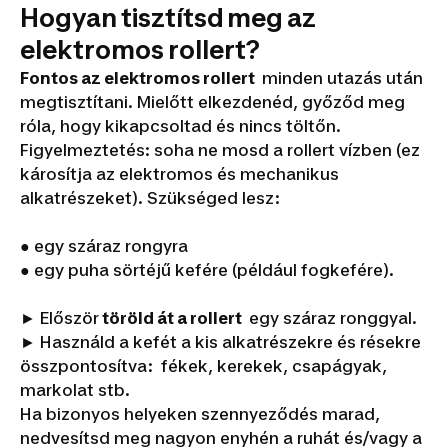
Hogyan tisztítsd meg az
elektromos rollert?
Fontos az elektromos rollert
minden utazás után
megtisztítani. Mielőtt elkezdenéd, győződ meg
róla, hogy kikapcsoltad és nincs töltőn.
Figyelmeztetés: soha ne mosd a rollert vízben (ez
károsítja az elektromos és mechanikus
alkatrészeket). Szükséged lesz:
● egy száraz rongyra
● egy puha sörtéjű kefére (például fogkefére).
► Először
töröld át a rollert
egy száraz ronggyal.
► Használd a kefét a kis alkatrészekre és résekre
összpontosítva: fékek, kerekek, csapágyak,
markolat stb.
Ha bizonyos helyeken szennyeződés marad,
nedvesítsd meg nagyon enyhén a ruhát és/vagy a