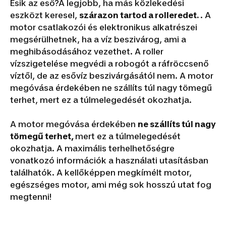
Esik az eső?A legjobb, ha más közlekedési
eszközt keresel,
szárazon tartod a rolleredet.
. A
motor csatlakozói és elektronikus alkatrészei
megsérülhetnek, ha a víz beszivárog, ami a
meghibásodásához vezethet. A roller
vízszigetelése megvédi a robogót a ráfröccsenő
víztől, de az esővíz beszivárgásától nem. A motor
megóvása érdekében ne szállíts túl nagy tömegű
terhet, mert ez a túlmelegedését okozhatja.
A motor megóvása érdekében
ne szállíts túl nagy
tömegű terhet,
mert ez a túlmelegedését
okozhatja. A maximális terhelhetőségre
vonatkozó információk a használati utasításban
találhatók. A kellőképpen megkímélt motor,
egészséges motor, ami még sok hosszú utat fog
megtenni!