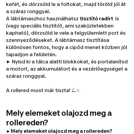
kefét, és dörzsöld le a foltokat, majd töröld jól át
a száraz ronggyal.
A lábtámaszhoz használhatsz
tisztító radírt
is
(vagy speciális tisztítót, ami szaküzletekben
kapható), dörzsöld le vele a felgyülemlett port és
szennyeződéseket. A lábtámasz tisztítása
különösen fontos, hogy a cipőd menet közben jól
tapadjon a felületén.
► Nyisd ki a tálca alatti blokkokat, és portalanítsd
a motort, az akkumulátort és a vezérlőegységet a
száraz ronggyal.
A rollered most már tiszta! 🛴✨
Mely elemeket olajozd meg a
rollereden?
►Mely elemeket olajozd meg a rollereden?