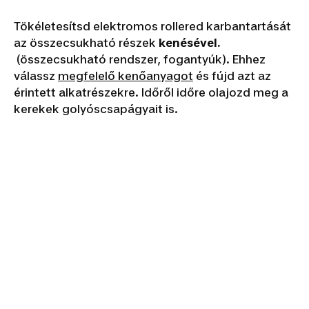
Tökéletesítsd elektromos rollered karbantartását
az összecsukható részek
kenésével.
(összecsukható rendszer, fogantyúk)
. Ehhez
válassz
megfelelő kenőanyagot
és fújd azt az
érintett alkatrészekre. Időről időre olajozd meg a
kerekek golyóscsapágyait is.