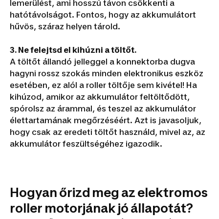
lemerülést, ami hosszú távon csökkenti a
hatótávolságot. Fontos, hogy az akkumulátort
hűvös, száraz helyen tárold.
3.
Ne felejtsd el kihúzni a töltőt.
A töltőt állandó jelleggel a konnektorba dugva
hagyni rossz szokás minden elektronikus eszköz
esetében, ez alól a roller töltője sem kivétel! Ha
kihúzod, amikor az akkumulátor feltöltődött,
spórolsz az árammal, és teszel az akkumulátor
élettartamának megőrzéséért. Azt is javasoljuk,
hogy csak az eredeti töltőt használd, mivel az, az
akkumulátor feszültségéhez igazodik.
Hogyan őrizd meg az elektromos
roller motorjának jó állapotát?