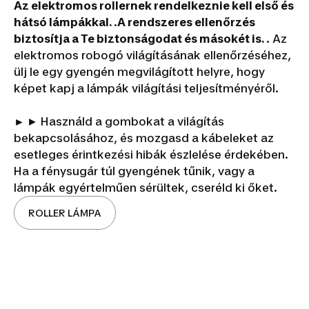
Az elektromos rollernek rendelkeznie kell első és
hátsó lámpákkal.
.
A rendszeres ellenőrzés
biztosítja a Te biztonságodat és másokét is.
. Az
elektromos robogó világításának ellenőrzéséhez,
ülj le egy gyengén megvilágított helyre, hogy
képet kapj a lámpák világítási teljesítményéről.
►
► Használd a gombokat a világítás
bekapcsolásához, és mozgasd a kábeleket az
esetleges érintkezési hibák észlelése érdekében.
Ha a fénysugár túl gyengének tűnik, vagy a
lámpák egyértelműen sérültek, cseréld ki őket.
ROLLER LÁMPA