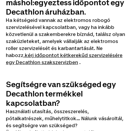
máshol:egyeztess időpontot egy
Decathlon áruházban.
Ha kétségeid vannak az elektromos robogó
szervizelésével kapcsolatban, vagy ha inkább
közvetlenül a szakemberekre bíznád, találsz olyan
szaküzleteket, amelyek vállalják az elektromos
roller szervizelését és karbantartását. Ne
habozz,
kérj időpontot kétkerekűd szervizelésére
egy Decathlon szakszervizben
.
Segítségre van szükséged egy
Decathlon termékkel
kapcsolatban?
Használati utasítás, összeszerelés,
pótalkatrészek, műhelytitkok... Nálunk vásároltál,
és segítségre van szükséged?