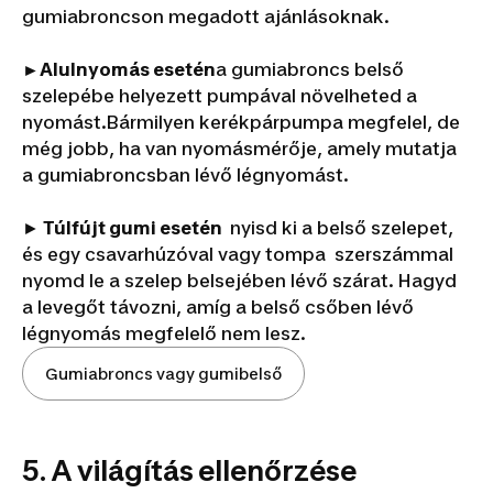
gumiabroncson megadott ajánlásoknak.
►Alulnyomás esetén
a gumiabroncs belső
szelepébe helyezett pumpával növelheted a
nyomást.Bármilyen kerékpárpumpa megfelel, de
még jobb, ha van nyomásmérője, amely mutatja
a gumiabroncsban lévő légnyomást.
►
Túlfújt gumi esetén
nyisd ki a belső szelepet,
és egy csavarhúzóval vagy tompa szerszámmal
nyomd le a szelep belsejében lévő szárat. Hagyd
a levegőt távozni, amíg a belső csőben lévő
légnyomás megfelelő nem lesz.
Gumiabroncs vagy gumibelső
5. A világítás ellenőrzése