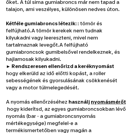
őket. A túl sima gumiabroncs már nem tapad a
talajon, ami veszélyes, különösen nedves úton.
Kétféle gumiabroncs létezik:
: tömör és
felfújható.A tömör kerekek nem tudnak
kilyukadni vagy leereszteni, mivel nem
tartalmaznak levegőt.A felfújható
gumiabroncsok gumibelsővel rendelkeznek, és
hajlamosak kilyukadni.
► Rendszeresen ellenőrizd a keréknyomást
hogy elkerüld az idő előtti kopást, a roller
sebességének és gyorsulásának csökkenését
vagy a motor túlmelegedését.
A nyomás ellenőrzéséhez
használj
nyomásmérőt
hogy kiderítsd, az egyes gumiabroncsokban lévő
nyomás (bar - a gumiabroncsnyomás
mértékegysége) megfelel-e a
termékismertetőben vagy magán a