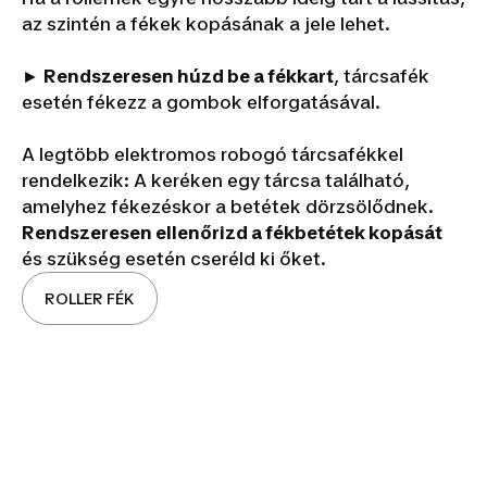
az szintén a fékek kopásának a jele lehet.
►
Rendszeresen húzd be a fékkart
, tárcsafék
esetén fékezz a gombok elforgatásával.
A legtöbb elektromos robogó tárcsafékkel
rendelkezik: A keréken egy tárcsa található,
amelyhez fékezéskor a betétek dörzsölődnek.
Rendszeresen ellenőrizd a fékbetétek kopását
és szükség esetén cseréld ki őket.
ROLLER FÉK