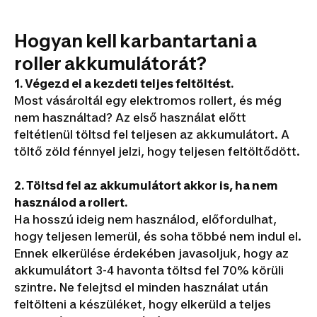
Hogyan kell karbantartani a
roller akkumulátorát?
1.
Végezd el a kezdeti teljes feltöltést.
Most vásároltál egy elektromos rollert, és még
nem használtad? Az első használat előtt
feltétlenül töltsd fel teljesen az akkumulátort. A
töltő zöld fénnyel jelzi, hogy teljesen feltöltődött.
2.
Töltsd fel az akkumulátort akkor is, ha nem
használod a rollert.
Ha hosszú ideig nem használod, előfordulhat,
hogy teljesen lemerül, és soha többé nem indul el.
Ennek elkerülése érdekében javasoljuk, hogy az
akkumulátort 3-4 havonta töltsd fel 70% körüli
szintre. Ne felejtsd el minden használat után
feltölteni a készüléket, hogy elkerüld a teljes