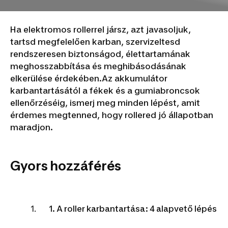
Ha elektromos rollerrel jársz, azt javasoljuk,
tartsd megfelelően karban, szervizeltesd
rendszeresen biztonságod, élettartamának
meghosszabbítása és meghibásodásának
elkerülése érdekében.Az akkumulátor
karbantartásától a fékek és a gumiabroncsok
ellenőrzéséig, ismerj meg minden lépést, amit
érdemes megtenned, hogy rollered jó állapotban
maradjon.
Gyors hozzáférés
1. A roller karbantartása: 4 alapvető lépés