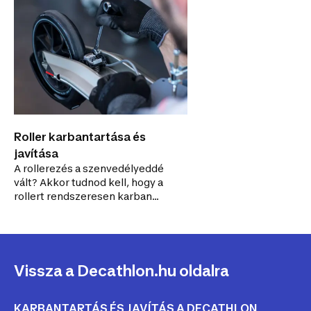
Roller karbantartása és
javítása
A rollerezés a szenvedélyeddé
vált? Akkor tudnod kell, hogy a
rollert rendszeresen karban
kell tartani! Tekintsd meg a
tanácsainkat, és a
bemutatóvideóinkat.
Vissza a Decathlon.hu oldalra
KARBANTARTÁS ÉS JAVÍTÁS A DECATHLON