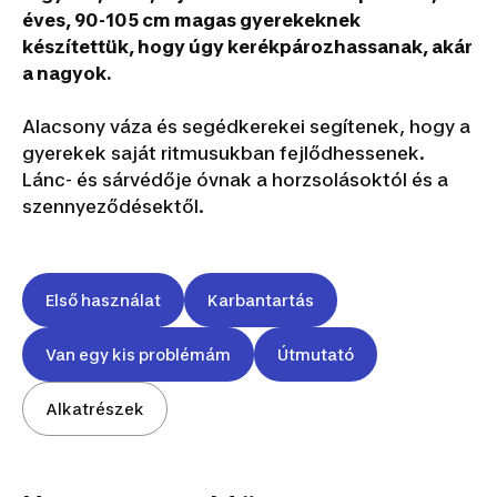
éves, 90-105 cm magas gyerekeknek
készítettük, hogy úgy kerékpározhassanak, akár
a nagyok.
Alacsony váza és segédkerekei segítenek, hogy a
gyerekek saját ritmusukban fejlődhessenek.
Lánc- és sárvédője óvnak a horzsolásoktól és a
szennyeződésektől.
Első használat
Karbantartás
Van egy kis problémám
Útmutató
Alkatrészek