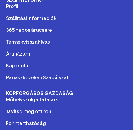
SEGÍTHETÜNK?
Profil
Szállítási információk
365 napos árucsere
Termékvisszahívás
Áruházam
Kapcsolat
Panaszkezelési Szabályzat
KÖRFORGÁSOS GAZDASÁG
Műhelyszolgáltatások
Javítsd meg otthon
Fenntarthatóság