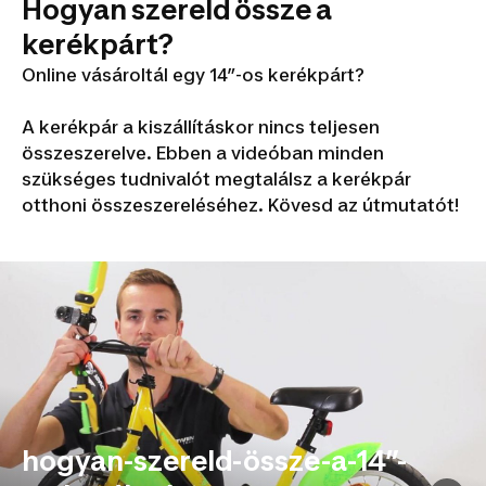
Hogyan szereld össze a
kerékpárt?
Online vásároltál egy 14”-os kerékpárt?
A kerékpár a kiszállításkor nincs teljesen
összeszerelve. Ebben a videóban minden
szükséges tudnivalót megtalálsz a kerékpár
otthoni összeszereléséhez. Kövesd az útmutatót!
hogyan-szereld-össze-a-14”-