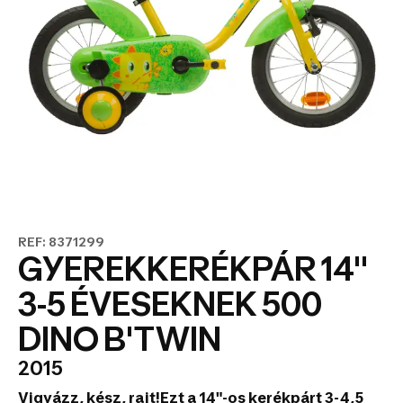
REF: 8371299
GYEREKKERÉKPÁR 14"
3-5 ÉVESEKNEK 500
DINO B'TWIN
2015
Vigyázz, kész, rajt!
Ezt a 14"-os kerékpárt 3-4,5