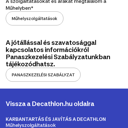
A szolgáltatásokat és árakat megtalálom a
Műhelyben*
Műhelyszolgáltatások
A jótállással és szavatosággal
kapcsolatos információkról
Panaszkezelési Szabályzatunkban
tájékozódhatsz.
PANASZKEZELÉSI SZABÁLYZAT
Vissza a Decathlon.hu oldalra
KARBANTARTÁS ÉS JAVÍTÁS A DECATHLON
Műhelyszolgáltatások