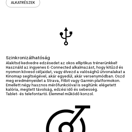
ALKATRÉSZEK
Szinkronizálhatóság
Alakítsd kedvedre edzésedet az okos elliptikus trénerünkkel!
Használd az ingyenes E-Connected alkalmazást, hogy kitűzd és
nyomon kövesd céljaidat, vagy élvezd a valósághű útvonalakat a
Kinomap segítségével, akár egyedül, akár versenymódban. Oszd
meg eredményeidet a Strava, Fitbit vagy Garmin platformokon.
Emellett négy hasznos mérőfunkcióval is segítünk: elégetett
kalória, megtett távolság, edzési idő és sebesség.
Tablet- és telefontartó. Elemmel működő konzol.