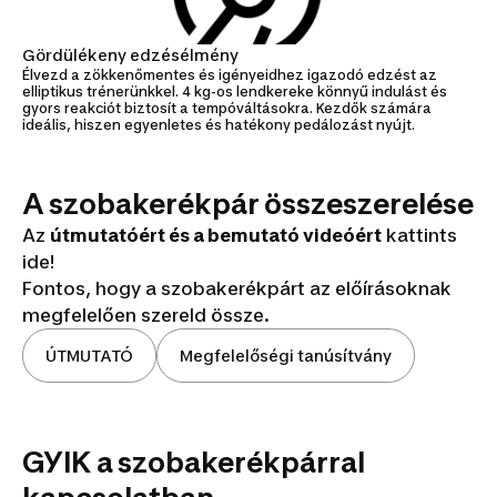
Gördülékeny edzésélmény
Élvezd a zökkenőmentes és igényeidhez igazodó edzést az
elliptikus trénerünkkel. 4 kg-os lendkereke könnyű indulást és
gyors reakciót biztosít a tempóváltásokra. Kezdők számára
ideális, hiszen egyenletes és hatékony pedálozást nyújt.
A szobakerékpár összeszerelése
Az
útmutatóért és a bemutató videóért
kattints
ide!
Fontos, hogy a szobakerékpárt az előírásoknak
megfelelően szereld össze.
ÚTMUTATÓ
Megfelelőségi tanúsítvány
Összeszerelés
GYIK a szobakerékpárral