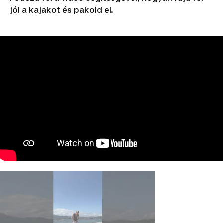
jól a kajakot és pakold el.