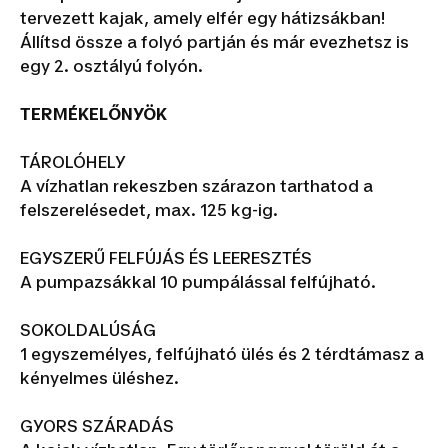
tervezett kajak, amely elfér egy hátizsákban!
Állítsd össze a folyó partján és már evezhetsz is
egy 2. osztályú folyón.
TERMÉKELŐNYÖK
TÁROLÓHELY
A vízhatlan rekeszben szárazon tarthatod a
felszerelésedet, max. 125 kg-ig.
EGYSZERŰ FELFÚJÁS ÉS LEERESZTÉS
A pumpazsákkal 10 pumpálással felfújható.
SOKOLDALÚSÁG
1 egyszemélyes, felfújható ülés és 2 térdtámasz a
kényelmes üléshez.
GYORS SZÁRADÁS