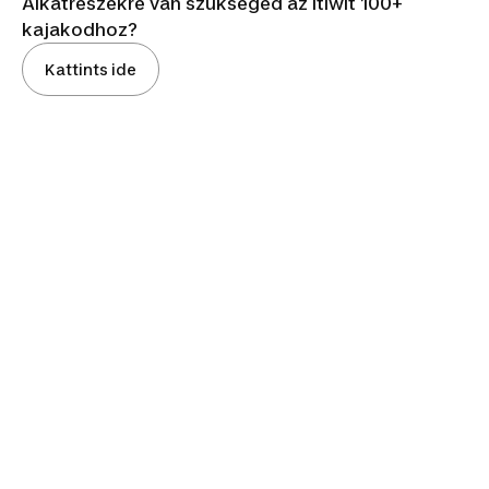
Alkatrészekre van szükséged az Itiwit 100+
kajakodhoz?
Kattints ide