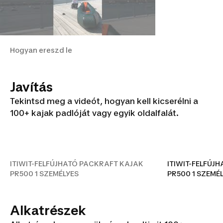
Hogyan ereszd le
Javítás
Tekintsd meg a videót, hogyan kell kicserélni a
ITIWIT-FELFÚJHATÓ
100+ kajak padlóját vagy egyik oldalfalát.
PACKRAFT KAJAK PR500 1
SZEMÉLYES
ITIWIT-FELFÚJHATÓ PACKRAFT KAJAK
ITIWIT-FELFÚJ
PR500 1 SZEMÉLYES
PR500 1 SZEMÉ
Alkatrészek