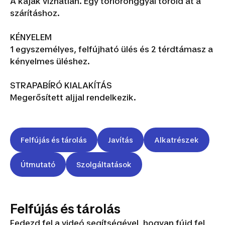
A kajak vízhatlan. Egy törlőronggyal töröld át a
szárításhoz.
KÉNYELEM
1 egyszemélyes, felfújható ülés és 2 térdtámasz a
kényelmes üléshez.
STRAPABÍRÓ KIALAKÍTÁS
Megerősített aljjal rendelkezik.
Felfújás és tárolás
Javítás
Alkatrészek
Útmutató
Szolgáltatások
Felfújás és tárolás
Fedezd fel a videó segítségével, hogyan fújd fel