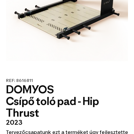
REF: 8616811
DOMYOS
Csípő toló pad - Hip
Thrust
2023
Tervezőcsapatunk ezt a terméket úgy fejlesztette