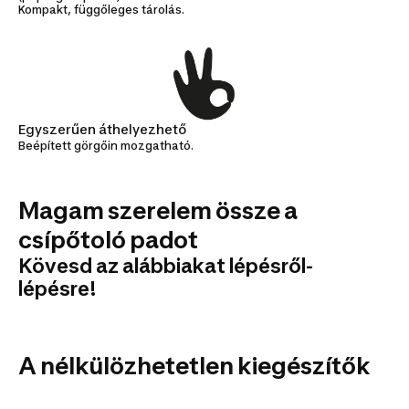
Kompakt, függőleges tárolás.
Egyszerűen áthelyezhető
Beépített görgőin mozgatható.
Csípőtoló
Magam szerelem össze a
pad:
csípőtoló padot
használati
Kövesd az alábbiakat lépésről-
és javítási
lépésre!
útmutató
A nélkülözhetetlen kiegészítők