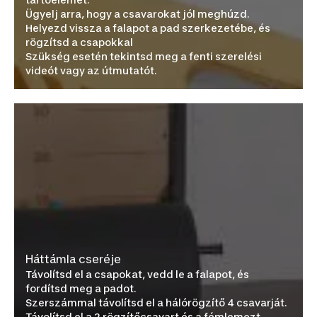
Ügyelj arra, hogy a csavarokat jól meghúzd.
Helyezd vissza a falapot a pad szerkezetébe, és
rögzítsd a csapokkal
Szükség esetén tekintsd meg a fenti szerelési
videót vagy az útmutatót.
Háttámla cseréje
Távolítsd el a csapokat, vedd le a falapot, és
fordítsd meg a padot.
Szerszámmal távolítsd el a hálórögzítő 4 csavarját.
Távolítsd el a 2 rögzítőcsavart és a fémlemezt.