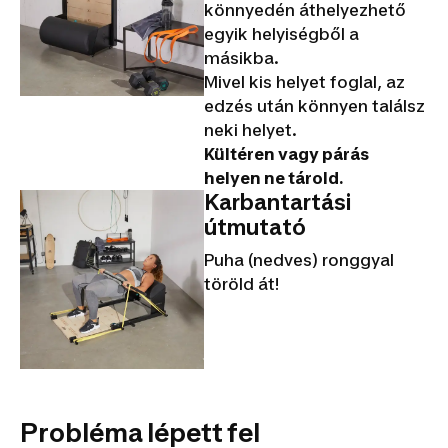
könnyedén áthelyezhető
egyik helyiségből a
másikba.
Mivel kis helyet foglal, az
edzés után könnyen találsz
neki helyet.
Kültéren vagy párás
helyen ne tárold.
Karbantartási
útmutató
Puha (nedves) ronggyal
töröld át!
Probléma lépett fel