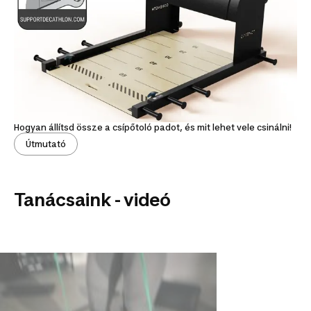
Hogyan állítsd össze a csípőtoló padot, és mit lehet vele csinálni!
Útmutató
Tanácsaink - videó
Csípőtoló pad: használati és
javítási útmutató