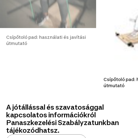
Csípőtoló pad: használati és javítási
útmutató
Csípőtoló pad: h
útmutató
A jótállással és szavatosággal
kapcsolatos információkról
Panaszkezelési Szabályzatunkban
tájékozódhatsz.