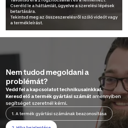
Cseréld le a háttámlát, ügyelve a szerelési lépések
betartására.
Tekintsd meg az összeszerelésről szóló videót vagy
a termékleírást.
Nem tudod megoldani a
problémát?
Vedd fel a kapcsolatot technikusainkkal.
Keresd elő a termék gyártási számát
amennyiben
segítséget szeretnél kérni.
1. A termék gyártási számának beazonosítása
2. Hiba bejelentése